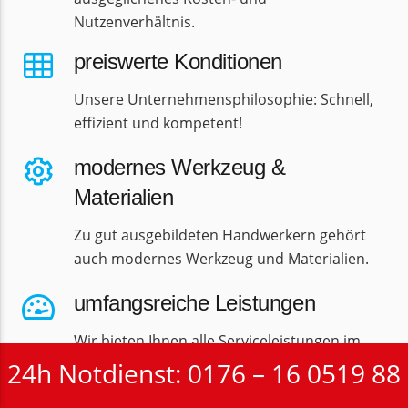
Nutzenverhältnis.
preiswerte Konditionen
Unsere Unternehmensphilosophie: Schnell,
effizient und kompetent!
modernes Werkzeug &
Materialien
Zu gut ausgebildeten Handwerkern gehört
auch modernes Werkzeug und Materialien.
umfangsreiche Leistungen
Wir bieten Ihnen alle Serviceleistungen im
Bereich der Elektrotechnik.
24h Notdienst: 0176 – 16 0519 88